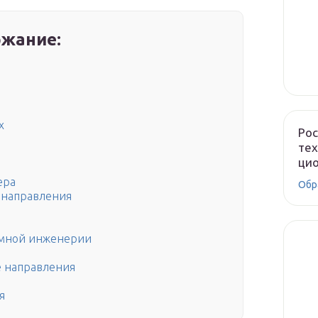
жание:
х
Рос
тех
цио
ера
Обр
 направления
ммной инженерии
е направления
я