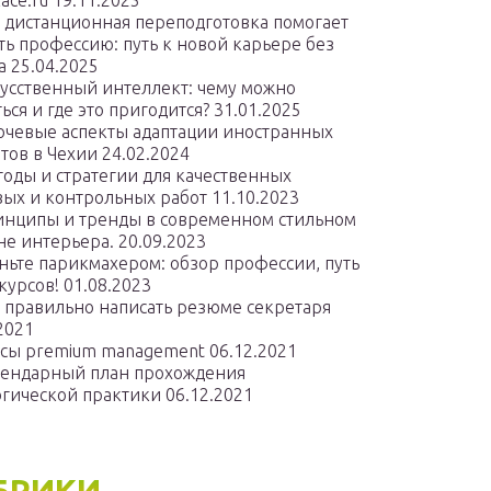
lace.ru
19.11.2025
 дистанционная переподготовка помогает
ть профессию: путь к новой карьере без
а
25.04.2025
усственный интеллект: чему можно
ься и где это пригодится?
31.01.2025
чевые аспекты адаптации иностранных
тов в Чехии
24.02.2024
оды и стратегии для качественных
вых и контрольных работ
11.10.2023
нципы и тренды в современном стильном
не интерьера.
20.09.2023
ньте парикмахером: обзор профессии, путь
курсов!
01.08.2023
 правильно написать резюме секретаря
2021
сы premium management
06.12.2021
ендарный план прохождения
огической практики
06.12.2021