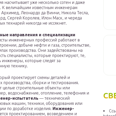
я насчитывает уже несколько сотен и даже
т. К величайшим известным инженерам
я Архимед, Леонардо да Винчи, Никола Тесла,
рд, Сергей Королев, Илон Маск, и череда
ых технарей никогда не иссякнет.
ные направления и специализации
сты инженерных профессий работают в
роении, добыче нефти и газа, строительстве,
типах производства. Они задействованы на
сть специалисты, которые проектируют, те,
ь инженеры, которые следят за
анную технику.
орый проектирует схемы деталей и
их производства, сборки и тестирования.
 целые строительные объекты или
ер, водоснабжение, отопление, телефония и
СВ
енер-испытатель
— технический
новых машин, техники, оборудования или
ии по доработке изделия.
Инженер-
Ссы
ется проектированием, возведением и