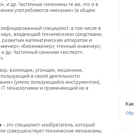
, и др. Частичные синонимы те же, что и в
ачении употребляются «механик» (в общем
лифицированный специалист, в том числе в
 наук, владеющий техническими средствами,
 развитым математическим аппаратом и
нженер»; «биоинженер»; «генный инженер»;
и др. Частичный синоним «эксперт»;
».
вор, взломщик, угонщик, мошенник,
пользующий в своей деятельности
аник» (умело пользующийся инструментом),
 IT технологиями и применяющий их в
Как
Обр
р
– это специалист-изобретатель, который
или совершенствует технические механизмы.