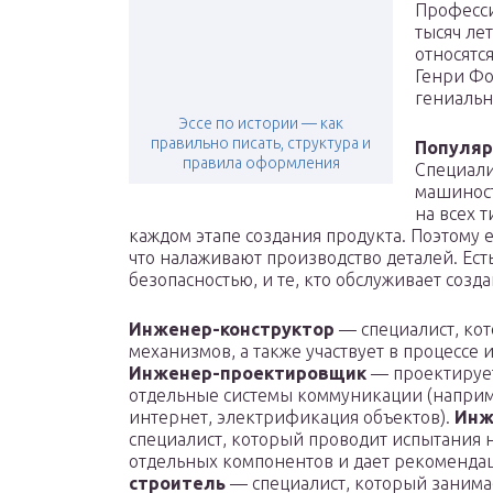
Професси
тысяч ле
относятс
Генри Фо
гениальн
Эссе по истории — как
правильно писать, структура и
Популяр
правила оформления
Специали
машиност
на всех 
каждом этапе создания продукта. Поэтому е
что налаживают производство деталей. Ест
безопасностью, и те, кто обслуживает созд
Инженер-конструктор
— специалист, кот
механизмов, а также участвует в процессе 
Инженер-проектировщик
— проектирует
отдельные системы коммуникации (наприм
интернет, электрификация объектов).
Инж
специалист, который проводит испытания 
отдельных компонентов и дает рекомендац
строитель
— специалист, который занима