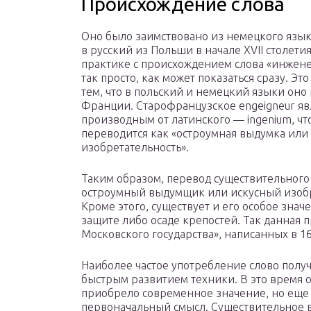
Происхождение слова
Оно было заимствовано из немецкого язы
в русский из Польши в начале XVII столети
практике с происхождением слова «инжене
так просто, как может показаться сразу. Это
тем, что в польский и немецкий языки оно
Франции. Старофранцузское engeigneur яв
производным от латинского — ingenium, чт
переводится как «остроумная выдумка или
изобретательность».
Таким образом, перевод существительног
остроумный выдумщик или искусный изобр
Кроме этого, существует и его особое зна
защите либо осаде крепостей. Так данная 
Московского государства», написанных в 16
Наиболее частое употребление слово получи
быстрым развитием техники. В это время 
приобрело современное значение, но еще 
первоначальный смысл. Существительное в