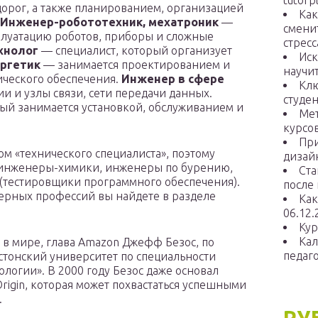
tutorp
дорог, а также планированием, организацией
Как
Инженер-робототехник, мехатроник
—
смени
сплуатацию роботов, приборы и сложные
стресс
хнолог
— специалист, который организует
Иск
ргетик
— занимается проектированием и
научит
ического обеспечения.
Инженер в сфере
Клю
и и узлы связи, сети передачи данных.
студен
ый занимается установкой, обслуживанием и
Мет
курсо
При
м «технического специалиста», поэтому
дизай
 инженеры-химики, инженеры по бурению,
Ста
(тестировщики программного обеспечения).
после 
ерных профессий вы найдете в разделе
Как
06.12.
Кур
Кал
к в мире, глава Amazon Джефф Безос, по
педаг
тонский университет по специальности
огии». В 2000 году Безос даже основал
igin, которая может похвастаться успешными
.