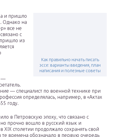
ка и пришло
я. Однако на
р» все не
 связано с
 пришло из
ляется
о
Как правильно начать писать
эссе: варианты введения, план
написания и полезные советы
о —
етатель.
чение — специалист по военной технике при
профессия определялась, например, в «Актах
55 году.
ло в Петровскую эпоху, что связано с
оно прочно вошло в русский язык и
в XIX столетии продолжало сохранять свой
 те времена обозначало в первую очередь