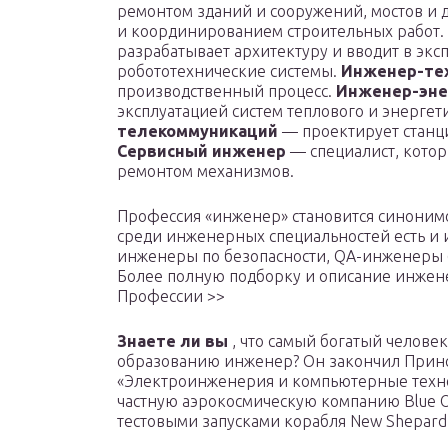
ремонтом зданий и сооружений, мостов и 
и координированием строительных работ.
разрабатывает архитектуру и вводит в эк
робототехнические системы.
Инженер-те
производственный процесс.
Инженер-эне
эксплуатацией систем теплового и энергет
телекоммуникаций
— проектирует станци
Сервисный инженер
— специалист, котор
ремонтом механизмов.
Профессия «инженер» становится синонимо
среди инженерных специальностей есть и
инженеры по безопасности, QA-инженеры 
Более полную подборку и описание инжен
Профессии >>
Знаете ли вы
, что самый богатый челове
образованию инженер? Он закончил Принс
«Электроинженерия и компьютерные технол
частную аэрокосмическую компанию Blue Or
тестовыми запусками корабля New Shepard