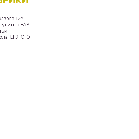
БРИКИ
разование
тупить в ВУЗ
тьи
ла, ЕГЭ, ОГЭ