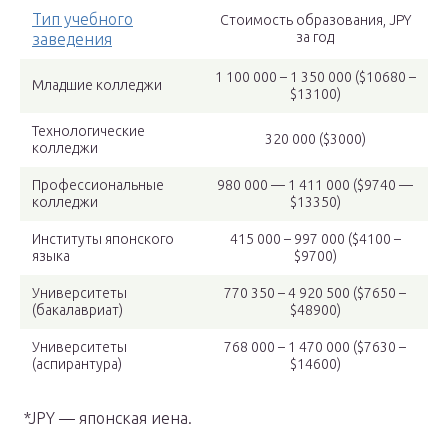
Тип учебного
Стоимость образования, JPY
за год
заведения
1 100 000 – 1 350 000 ($10680 –
Младшие колледжи
$13100)
Технологические
320 000 ($3000)
колледжи
Профессиональные
980 000 — 1 411 000 ($9740 —
колледжи
$13350)
Институты японского
415 000 – 997 000 ($4100 –
языка
$9700)
Университеты
770 350 – 4 920 500 ($7650 –
(бакалавриат)
$48900)
Университеты
768 000 – 1 470 000 ($7630 –
(аспирантура)
$14600)
*JPY — японская иена.