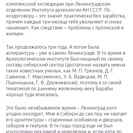
комплексной экспедиции при Ленинградском
отделении Института археологии АН СССР. По
хоздоговору – это значит практически без заработка,
причем каждые три месяца тебя увольняют и снова
нанимают. Как следствие – проблемы с пропиской и
жильем.
Так продолжалось три года. А потом была
аспирантура – уже в самом Ленинграде. В то время в
Археологическом институте был мощный по своему
составу сибирский сектор (достаточно назвать имена
таких известных ученых, как М. П. Грязнов, Д. Г.
Савинов, Г. Максименко, Э. Б. Вадецкая, М. П.
Пшеницына, Г. В. Длужневская), поэтому я со своей
тематикой по раннему железному веку Барабы
хорошо туда вписалась.
Это было незабываемое время – Ленинград кого
угодно околдует. Мне в Сибири до сих пор не хватает
его архитектуры – старинных особняков и дворцов,
соборов и театров. В те годы город еще не был
изуродован рекламой и новоделом и, если идти по