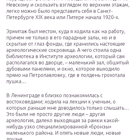
Невскому и скользить взглядом по верхним этажам,
легко можно было представить себя в Санкт-
Петербурге XIX века или Питере начала 1920-х.
Эрмитаж был местом, куда я ходила как на работу,
причем не только в его парадные залы, но и в
скрытые от глаз фонды, где хранились настоящие
археологические сокровища. А чего стоила одна
библиотека в Институте археологии, который сам
располагался во дворце, – маленький зал, обшитый
дубовыми панелями, и окно, которое выходило
прямо на Петропавловку, где в полдень грохотала
пушка…
В Ленинграде я близко познакомилась с
востоковедами; ходила на лекции к ученым, о
которых раньше мне доводилось только слышать…
Это были не просто другие люди – другая
археология, далеко выходящая за рамки какой-
нибудь узко специализированной «бронзы»
маленького района. И опять новые люди, новые
друзья…