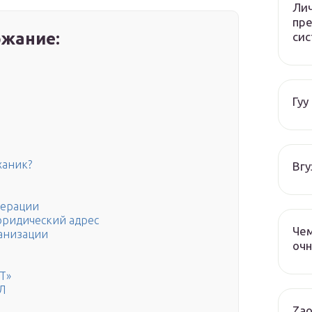
Лич
пре
жание:
си
Гуу
ханик?
Вгу
дерации
юридический адрес
Чем
ганизации
очн
Т»
Л
Zao