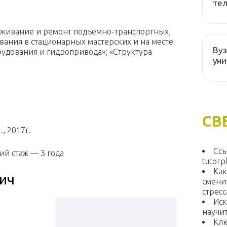
те
уживание и ремонт подъемно-транспортных,
ания в стационарных мастерских и на месте
Вуз
рудования и гидропривода»; «Структура
уни
СВ
, 2017г.
Ссы
ий стаж — 3 года
tutorp
Как
ич
смени
стресс
Иск
научит
Клю