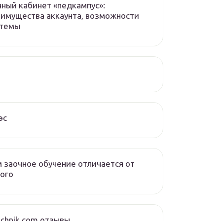
ный кабинет «педкампус»:
имущества аккаунта, возможности
стемы
эс
 заочное обучение отличается от
ого
chnik.com отзывы