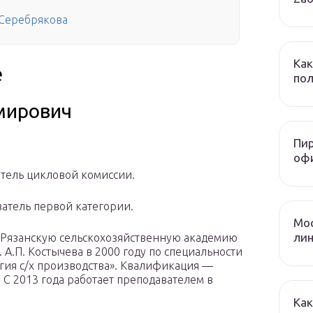
 Серебрякова
Как
е
пол
мирович
Пир
оф
тель цикловой комиссии.
атель первой категории.
Мос
лин
Рязанскую сельскохозяйственную академию
 А.П. Костычева в 2000 году по специальности
гия с/х производства». Квалификация —
. С 2013 года работает преподавателем в
Как