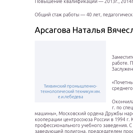
Повышение квалификации — 2013г., 2014г.,
Общий стаж работы — 40 лет, педагогическ
Арсагова Наталья Вячес
Заместит
работе. 
Заслужен
«Почетны
Тихвинский промышленно-
среднего
технологический техникум им.
е.и.лебедева
Окончила
г. по сп
машины», Московский ордена Дружбы наро
кооперации центросоюза России в 1994 г.
профессионального учебного заведения. С 
заведующей полигона, председателем про