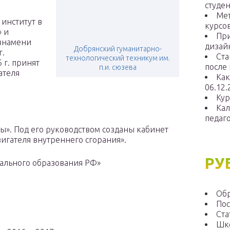
студен
Мет
институт в
курсо
» и
При
 знамени
дизай
Добрянский гуманитарно-
г.
Ста
технологический техникум им.
 г. принят
после 
п.и. сюзева
ателя
Как
06.12.
Кур
Кал
педаг
ы». Под его руководством созданы кабинет
игателя внутреннего сгорания».
РУ
ального образования РФ»
Об
Пос
Ста
Шко