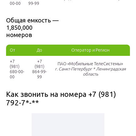
00-00
99-99
Общая емкость —
1,850,000
номеров
От
До
Оператор и Регион
+7
+7
ПАО «Мобильные ТелеСистемы»
(981)
(981)
г. Санкт-Петербург * Ленинградская
680-00-
864-99-
область
00
99
Как звонить на номера +7 (981)
792-7*-**